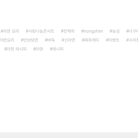
라면 요리
사랑나눔콘서트
천재하
nongshim
농심
너구
라면요리
안성탕면
바둑
신라면
짜파게티
이벤트
수미
라면 레시피
라면
레시피