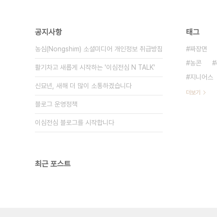
공지사항
태그
농심(Nongshim) 소셜미디어 개인정보 취급방침
짜장면
농콘
활기차고 새롭게 시작하는 '이심전심 N TALK'
지니어스
신묘년, 새해 더 많이 소통하겠습니다
더보기
블로그 운영정책
이심전심 블로그를 시작합니다
최근 포스트