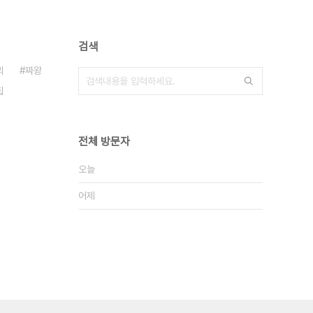
검색
리
짜왕
칩
전체 방문자
오늘
어제