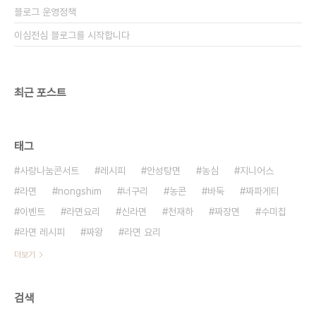
블로그 운영정책
이심전심 블로그를 시작합니다
최근 포스트
태그
사랑나눔콘서트
레시피
안성탕면
농심
지니어스
라면
nongshim
너구리
농콘
바둑
짜파게티
이벤트
라면요리
신라면
천재하
짜장면
수미칩
라면 레시피
짜왕
라면 요리
더보기
검색