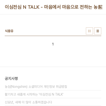
본문 바로가기
이심전심 N TALK - 마음에서 마음으로 전하는 농심 
식용유
1
공지사항
농심(Nongshim) 소셜미디어 개인정보 취급방침
활기차고 새롭게 시작하는 '이심전심 N TALK'
신묘년, 새해 더 많이 소통하겠습니다