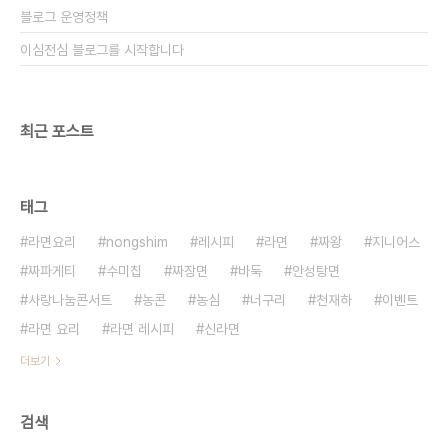
블로그 운영정책
이심전심 블로그를 시작합니다
최근 포스트
태그
라면요리
nongshim
레시피
라면
짜왕
지니어스
짜파게티
수미칩
짜장면
바둑
안성탕면
사랑나눔콘서트
농콘
농심
너구리
천재하
이벤트
라면 요리
라면 레시피
신라면
더보기
검색