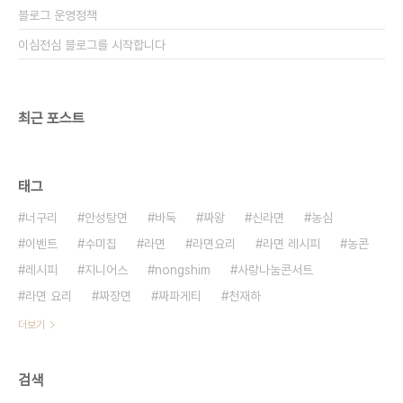
블로그 운영정책
이심전심 블로그를 시작합니다
최근 포스트
태그
너구리
안성탕면
바둑
짜왕
신라면
농심
이벤트
수미칩
라면
라면요리
라면 레시피
농콘
레시피
지니어스
nongshim
사랑나눔콘서트
라면 요리
짜장면
짜파게티
천재하
더보기
검색