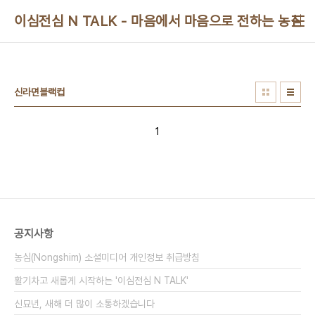
본문 바로가기
이심전심 N TALK - 마음에서 마음으로 전하는 농심 
신라면블랙컵
1
공지사항
농심(Nongshim) 소셜미디어 개인정보 취급방침
활기차고 새롭게 시작하는 '이심전심 N TALK'
신묘년, 새해 더 많이 소통하겠습니다