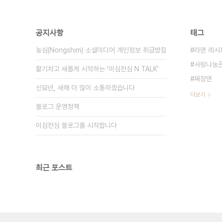
공지사항
태그
농심(Nongshim) 소셜미디어 개인정보 취급방침
라면 레시
사랑나눔
활기차고 새롭게 시작하는 '이심전심 N TALK'
짜장면
신묘년, 새해 더 많이 소통하겠습니다
더보기
블로그 운영정책
이심전심 블로그를 시작합니다
최근 포스트