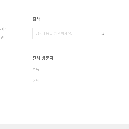
검색
수미칩
라면
전체 방문자
오늘
어제