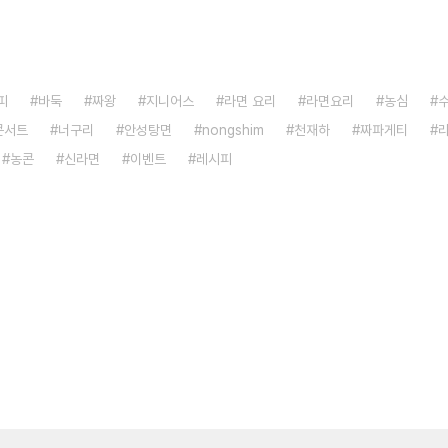
피
바둑
짜왕
지니어스
라면 요리
라면요리
농심
콘서트
너구리
안성탕면
nongshim
천재하
짜파게티
농콘
신라면
이벤트
레시피