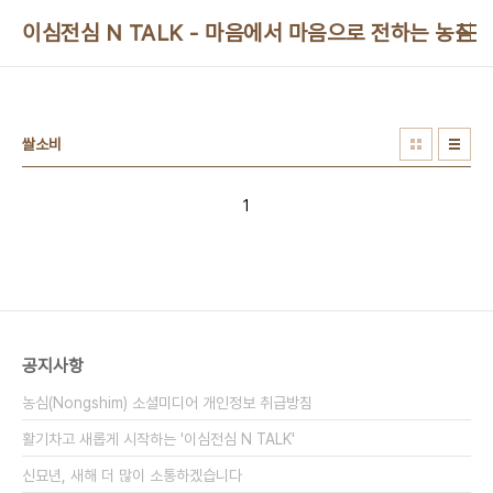
본문 바로가기
이심전심 N TALK - 마음에서 마음으로 전하는 농심 
쌀소비
1
공지사항
농심(Nongshim) 소셜미디어 개인정보 취급방침
활기차고 새롭게 시작하는 '이심전심 N TALK'
신묘년, 새해 더 많이 소통하겠습니다