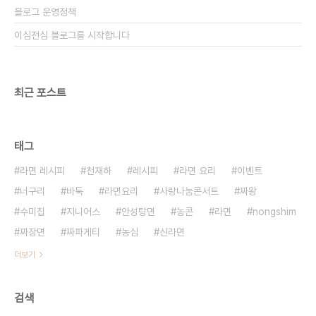
블로그 운영정책
이심전심 블로그를 시작합니다
최근 포스트
태그
라면 레시피
천재하
레시피
라면 요리
이벤트
너구리
바둑
라면요리
사랑나눔콘서트
짜왕
수미칩
지니어스
안성탕면
농콘
라면
nongshim
짜장면
짜파게티
농심
신라면
더보기
검색