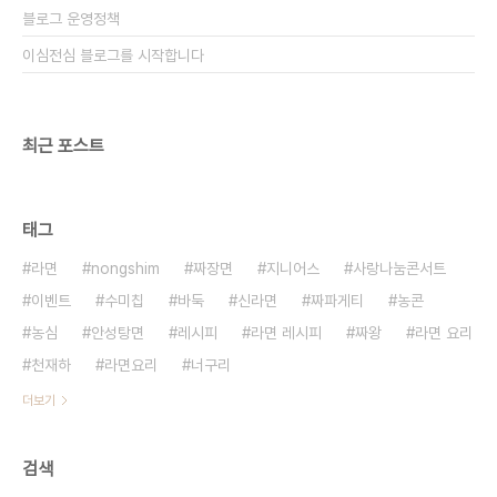
블로그 운영정책
이심전심 블로그를 시작합니다
최근 포스트
태그
라면
nongshim
짜장면
지니어스
사랑나눔콘서트
이벤트
수미칩
바둑
신라면
짜파게티
농콘
농심
안성탕면
레시피
라면 레시피
짜왕
라면 요리
천재하
라면요리
너구리
더보기
검색