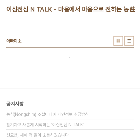
본문 바로가기
이심전심 N TALK - 마음에서 마음으로 전하는 농심 
아빠미소
1
공지사항
농심(Nongshim) 소셜미디어 개인정보 취급방침
활기차고 새롭게 시작하는 '이심전심 N TALK'
신묘년, 새해 더 많이 소통하겠습니다