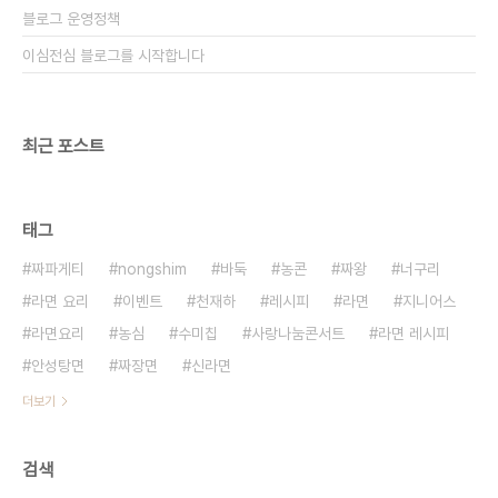
블로그 운영정책
이심전심 블로그를 시작합니다
최근 포스트
태그
짜파게티
nongshim
바둑
농콘
짜왕
너구리
라면 요리
이벤트
천재하
레시피
라면
지니어스
라면요리
농심
수미칩
사랑나눔콘서트
라면 레시피
안성탕면
짜장면
신라면
더보기
검색