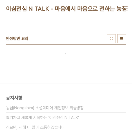
본문 바로가기
이심전심 N TALK - 마음에서 마음으로 전하는 농심 
안성탕면 요리
1
공지사항
농심(Nongshim) 소셜미디어 개인정보 취급방침
활기차고 새롭게 시작하는 '이심전심 N TALK'
신묘년, 새해 더 많이 소통하겠습니다