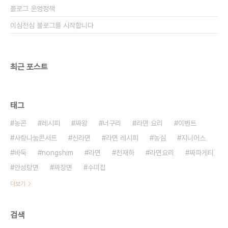
블로그 운영정책
이심전심 블로그를 시작합니다
최근 포스트
태그
농콘
레시피
짜왕
너구리
라면 요리
이벤트
사랑나눔콘서트
신라면
라면 레시피
농심
지니어스
바둑
nongshim
라면
천재하
라면요리
짜파게티
안성탕면
짜장면
수미칩
더보기
검색