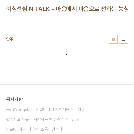
본문 바로가기
이심전심 N TALK - 마음에서 마음으로 전하는 농심 
안주
1
공지사항
농심(Nongshim) 소셜미디어 개인정보 취급방침
활기차고 새롭게 시작하는 '이심전심 N TALK'
신묘년, 새해 더 많이 소통하겠습니다