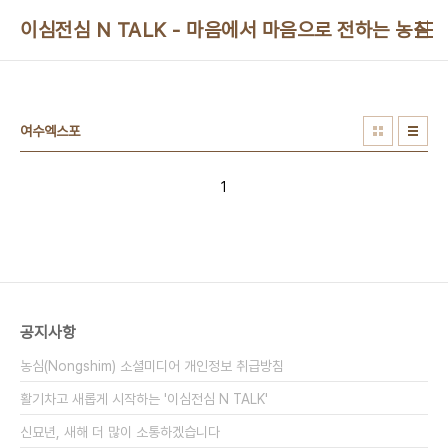
본문 바로가기
이심전심 N TALK - 마음에서 마음으로 전하는 농심 
여수엑스포
1
공지사항
농심(Nongshim) 소셜미디어 개인정보 취급방침
활기차고 새롭게 시작하는 '이심전심 N TALK'
신묘년, 새해 더 많이 소통하겠습니다