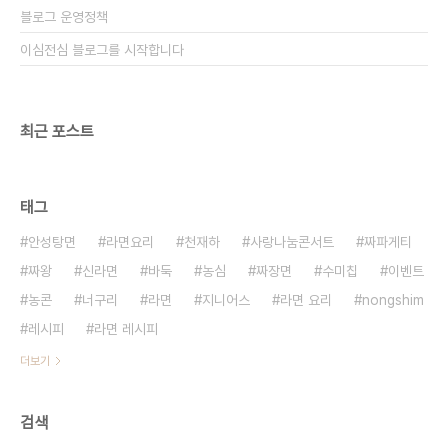
블로그 운영정책
이심전심 블로그를 시작합니다
최근 포스트
태그
안성탕면
라면요리
천재하
사랑나눔콘서트
짜파게티
짜왕
신라면
바둑
농심
짜장면
수미칩
이벤트
농콘
너구리
라면
지니어스
라면 요리
nongshim
레시피
라면 레시피
더보기
검색