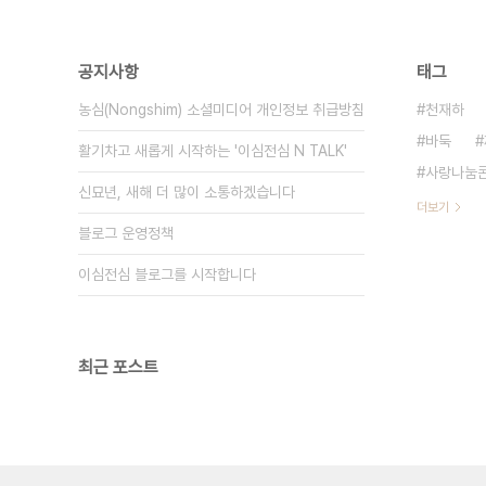
공지사항
태그
농심(Nongshim) 소셜미디어 개인정보 취급방침
천재하
바둑
활기차고 새롭게 시작하는 '이심전심 N TALK'
사랑나눔
신묘년, 새해 더 많이 소통하겠습니다
더보기
블로그 운영정책
이심전심 블로그를 시작합니다
최근 포스트