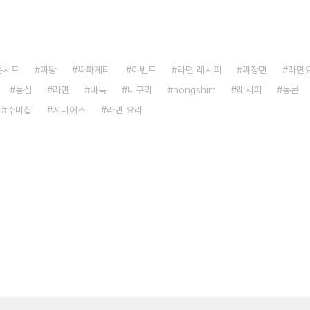
콘서트
짜왕
짜파게티
이벤트
라면 레시피
짜장면
라면
농심
라면
바둑
너구리
nongshim
레시피
농콘
수미칩
지니어스
라면 요리