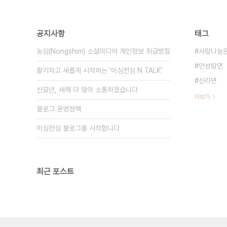
공지사항
태그
농심(Nongshim) 소셜미디어 개인정보 취급방침
사랑나눔
안성탕면
활기차고 새롭게 시작하는 '이심전심 N TALK'
신라면
신묘년, 새해 더 많이 소통하겠습니다
더보기
블로그 운영정책
이심전심 블로그를 시작합니다
최근 포스트