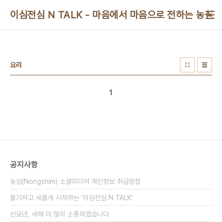
본문 바로가기
이심전심 N TALK - 마음에서 마음으로 전하는 농심 
요리
1
공지사항
농심(Nongshim) 소셜미디어 개인정보 취급방침
활기차고 새롭게 시작하는 '이심전심 N TALK'
신묘년, 새해 더 많이 소통하겠습니다