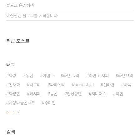
블로그 운영정책
이심전심 블로그를 시작합니다
최근 포스트
태그
짜왕
농심
이벤트
라면 요리
라면 레시피
라면요리
천재하
너구리
짜파게티
nongshim
신라면
바둑
짜장면
레시피
농콘
안성탕면
지니어스
라면
사랑나눔콘서트
수미칩
더보기
검색