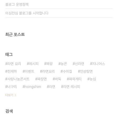
블로그 운영정책
이심전심 블로그를 시작합니다
최근 포스트
태그
라면 요리
레시피
짜왕
농콘
신라면
지니어스
천재하
이벤트
라면요리
수미칩
안성탕면
사랑나눔콘서트
짜장면
바둑
짜파게티
농심
너구리
nongshim
라면
라면 레시피
더보기
검색