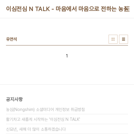
본문 바로가기
이심전심 N TALK - 마음에서 마음으로 전하는 농심 
유연석
1
공지사항
농심(Nongshim) 소셜미디어 개인정보 취급방침
활기차고 새롭게 시작하는 '이심전심 N TALK'
신묘년, 새해 더 많이 소통하겠습니다