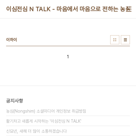
본문 바로가기
이심전심 N TALK - 마음에서 마음으로 전하는 농심 
이하이
1
공지사항
농심(Nongshim) 소셜미디어 개인정보 취급방침
활기차고 새롭게 시작하는 '이심전심 N TALK'
신묘년, 새해 더 많이 소통하겠습니다