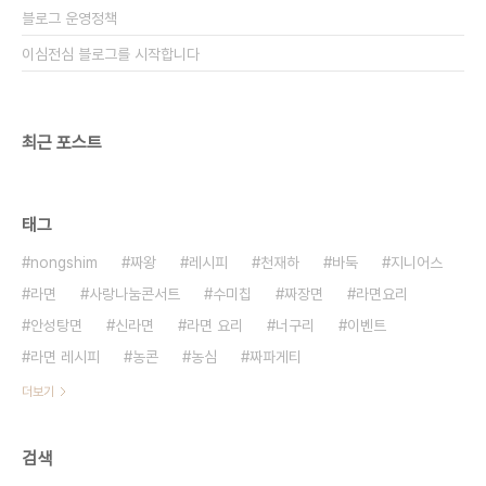
블로그 운영정책
이심전심 블로그를 시작합니다
최근 포스트
태그
nongshim
짜왕
레시피
천재하
바둑
지니어스
라면
사랑나눔콘서트
수미칩
짜장면
라면요리
안성탕면
신라면
라면 요리
너구리
이벤트
라면 레시피
농콘
농심
짜파게티
더보기
검색