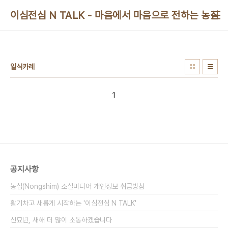
본문 바로가기
이심전심 N TALK - 마음에서 마음으로 전하는 농심 
일식카레
1
공지사항
농심(Nongshim) 소셜미디어 개인정보 취급방침
활기차고 새롭게 시작하는 '이심전심 N TALK'
신묘년, 새해 더 많이 소통하겠습니다