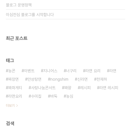
블로그 운영정책
이심전심 블로그를 시작합니다
최근 포스트
태그
농콘
이벤트
지니어스
너구리
라면 요리
라면
짜장면
안성탕면
nongshim
신라면
천재하
짜파게티
사랑나눔콘서트
짜왕
레시피
라면 레시피
라면요리
수미칩
바둑
농심
더보기
검색