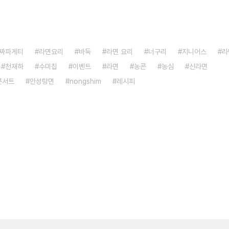
짜파게티
라면요리
바둑
라면 요리
너구리
지니어스
라
천재하
수미칩
이벤트
라면
농콘
농심
신라면
콘서트
안성탕면
nongshim
레시피