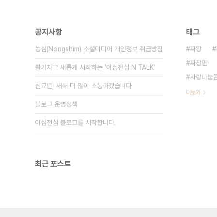
공지사항
태그
농심(Nongshim) 소셜미디어 개인정보 취급방침
짜왕
짜장면
활기차고 새롭게 시작하는 '이심전심 N TALK'
사랑나눔
신묘년, 새해 더 많이 소통하겠습니다
더보기
블로그 운영정책
이심전심 블로그를 시작합니다
최근 포스트