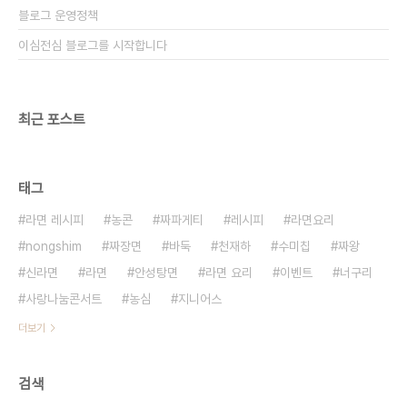
블로그 운영정책
이심전심 블로그를 시작합니다
최근 포스트
태그
라면 레시피
농콘
짜파게티
레시피
라면요리
nongshim
짜장면
바둑
천재하
수미칩
짜왕
신라면
라면
안성탕면
라면 요리
이벤트
너구리
사랑나눔콘서트
농심
지니어스
더보기
검색