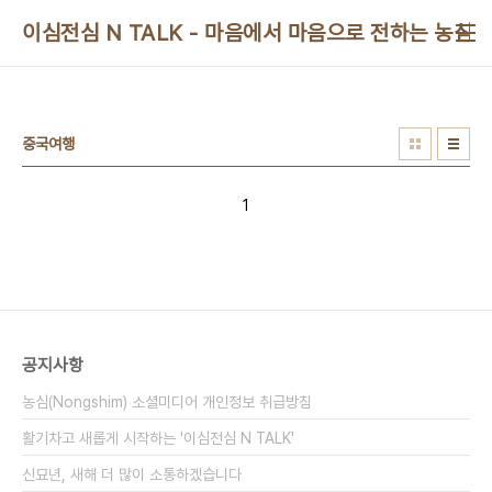
본문 바로가기
이심전심 N TALK - 마음에서 마음으로 전하는 농심 
중국여행
1
공지사항
농심(Nongshim) 소셜미디어 개인정보 취급방침
활기차고 새롭게 시작하는 '이심전심 N TALK'
신묘년, 새해 더 많이 소통하겠습니다