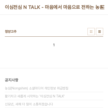
본문 바로가기
이심전심 N TALK - 마음에서 마음으로 전하는 농심 
청양고추
1
공지사항
농심(Nongshim) 소셜미디어 개인정보 취급방침
활기차고 새롭게 시작하는 '이심전심 N TALK'
신묘년, 새해 더 많이 소통하겠습니다