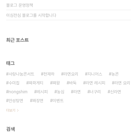
블로그 운영정책
이심전심 블로그를 시작합니다
최근 포스트
태그
사랑나눔콘서트
천재하
라면요리
지니어스
농콘
수미칩
짜파게티
짜왕
바둑
라면 레시피
라면 요리
nongshim
레시피
농심
라면
너구리
신라면
안성탕면
짜장면
이벤트
더보기
검색