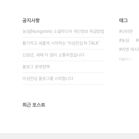
공지사항
태그
농심(Nongshim) 소셜미디어 개인정보 취급방침
신라면
농심
활기차고 새롭게 시작하는 '이심전심 N TALK'
라면 레시
신묘년, 새해 더 많이 소통하겠습니다
더보기
블로그 운영정책
이심전심 블로그를 시작합니다
최근 포스트