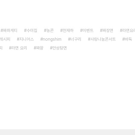
짜파게티
수미칩
농콘
천재하
이벤트
짜장면
라면요
레시피
지니어스
nongshim
너구리
사랑나눔콘서트
바둑
피
라면 요리
짜왕
안성탕면