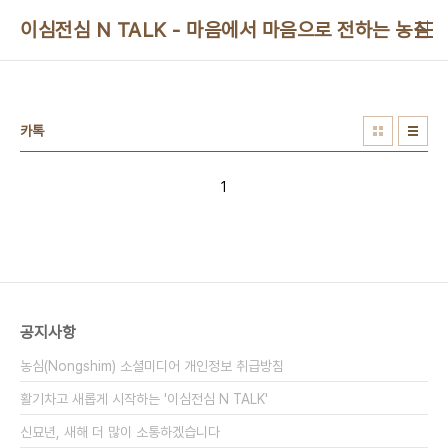
본문 바로가기
이심전심 N TALK - 마음에서 마음으로 전하는 농심 
카톡
1
공지사항
농심(Nongshim) 소셜미디어 개인정보 취급방침
활기차고 새롭게 시작하는 '이심전심 N TALK'
신묘년, 새해 더 많이 소통하겠습니다