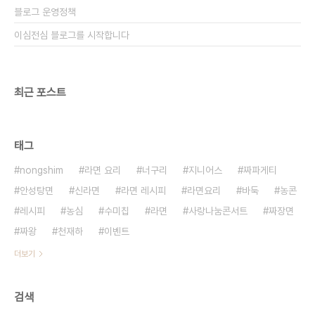
블로그 운영정책
이심전심 블로그를 시작합니다
최근 포스트
태그
nongshim
라면 요리
너구리
지니어스
짜파게티
안성탕면
신라면
라면 레시피
라면요리
바둑
농콘
레시피
농심
수미칩
라면
사랑나눔콘서트
짜장면
짜왕
천재하
이벤트
더보기
검색