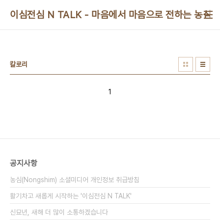
본문 바로가기
이심전심 N TALK - 마음에서 마음으로 전하는 농심 
칼로리
1
공지사항
농심(Nongshim) 소셜미디어 개인정보 취급방침
활기차고 새롭게 시작하는 '이심전심 N TALK'
신묘년, 새해 더 많이 소통하겠습니다