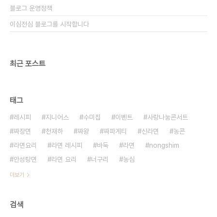
블로그 운영정책
이심전심 블로그를 시작합니다
최근 포스트
태그
레시피
지니어스
수미칩
이벤트
사랑나눔콘서트
짜장면
천재하
짜왕
짜파게티
신라면
농콘
라면요리
라면 레시피
바둑
라면
nongshim
안성탕면
라면 요리
너구리
농심
더보기
검색