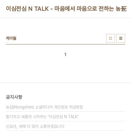
본문 바로가기
이심전심 N TALK - 마음에서 마음으로 전하는 농심 
케이윌
1
공지사항
농심(Nongshim) 소셜미디어 개인정보 취급방침
활기차고 새롭게 시작하는 '이심전심 N TALK'
신묘년, 새해 더 많이 소통하겠습니다