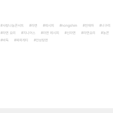
사랑나눔콘서트
라면
레시피
nongshim
천재하
너구리
라면 요리
지니어스
라면 레시피
신라면
라면요리
농콘
바둑
짜파게티
안성탕면