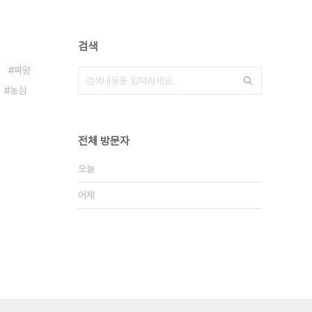
검색
짜왕
농심
전체 방문자
오늘
어제