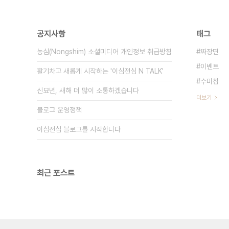
공지사항
태그
농심(Nongshim) 소셜미디어 개인정보 취급방침
짜장면
이벤트
활기차고 새롭게 시작하는 '이심전심 N TALK'
수미칩
신묘년, 새해 더 많이 소통하겠습니다
더보기
블로그 운영정책
이심전심 블로그를 시작합니다
최근 포스트