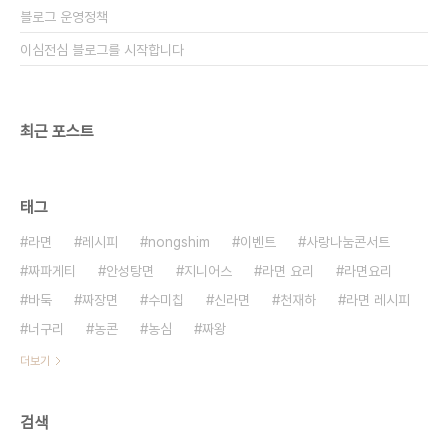
블로그 운영정책
이심전심 블로그를 시작합니다
최근 포스트
태그
라면
레시피
nongshim
이벤트
사랑나눔콘서트
짜파게티
안성탕면
지니어스
라면 요리
라면요리
바둑
짜장면
수미칩
신라면
천재하
라면 레시피
너구리
농콘
농심
짜왕
더보기
검색