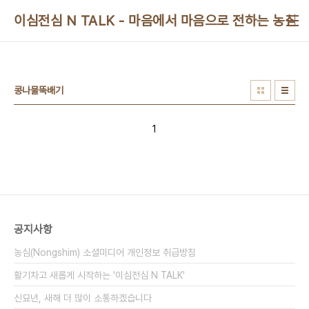
본문 바로가기
이심전심 N TALK - 마음에서 마음으로 전하는 농심 
콩나물뚝배기
1
공지사항
농심(Nongshim) 소셜미디어 개인정보 취급방침
활기차고 새롭게 시작하는 '이심전심 N TALK'
신묘년, 새해 더 많이 소통하겠습니다