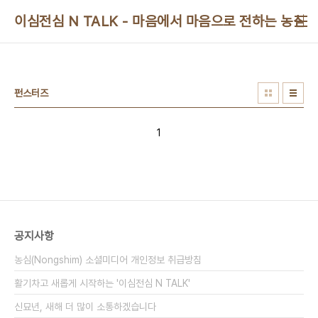
본문 바로가기
이심전심 N TALK - 마음에서 마음으로 전하는 농심 
펀스터즈
1
공지사항
농심(Nongshim) 소셜미디어 개인정보 취급방침
활기차고 새롭게 시작하는 '이심전심 N TALK'
신묘년, 새해 더 많이 소통하겠습니다