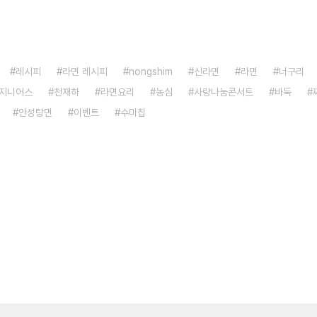
레시피
라면 레시피
nongshim
신라면
라면
너구리
지니어스
천재하
라면요리
농심
사랑나눔콘서트
바둑
안성탕면
이벤트
수미칩