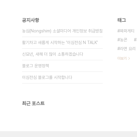
공지사항
태그
농심(Nongshim) 소셜미디어 개인정보 취급방침
짜파게티
농콘
활기차고 새롭게 시작하는 '이심전심 N TALK'
라면 요리
신묘년, 새해 더 많이 소통하겠습니다
더보기
블로그 운영정책
이심전심 블로그를 시작합니다
최근 포스트