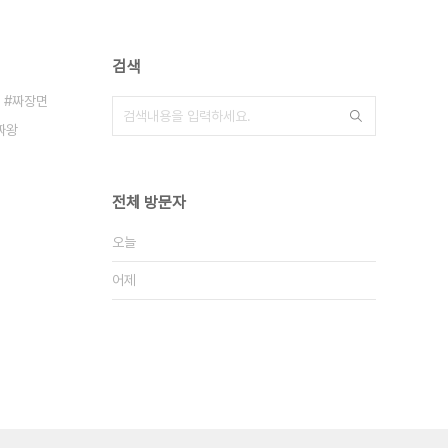
검색
짜장면
짜왕
전체 방문자
오늘
어제