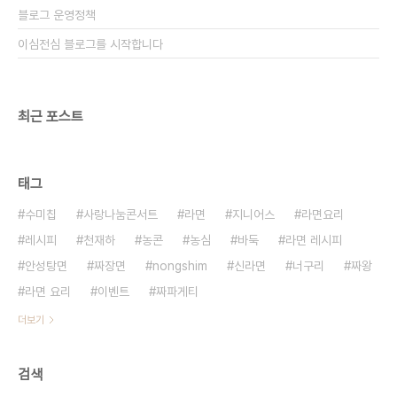
블로그 운영정책
이심전심 블로그를 시작합니다
최근 포스트
태그
수미칩
사랑나눔콘서트
라면
지니어스
라면요리
레시피
천재하
농콘
농심
바둑
라면 레시피
안성탕면
짜장면
nongshim
신라면
너구리
짜왕
라면 요리
이벤트
짜파게티
더보기
검색