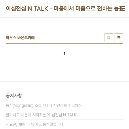
본문 바로가기
이심전심 N TALK - 마음에서 마음으로 전하는 농심 
하우스 바몬드카레
1
공지사항
농심(Nongshim) 소셜미디어 개인정보 취급방침
활기차고 새롭게 시작하는 '이심전심 N TALK'
신묘년, 새해 더 많이 소통하겠습니다