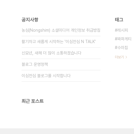
공지사항
태그
농심(Nongshim) 소셜미디어 개인정보 취급방침
레시피
짜파게티
활기차고 새롭게 시작하는 '이심전심 N TALK'
수미칩
신묘년, 새해 더 많이 소통하겠습니다
더보기
블로그 운영정책
이심전심 블로그를 시작합니다
최근 포스트