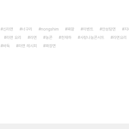
신라면
너구리
nongshim
짜왕
이벤트
안성탕면
지
라면 요리
라면
농콘
천재하
사랑나눔콘서트
라면요리
바둑
라면 레시피
짜장면