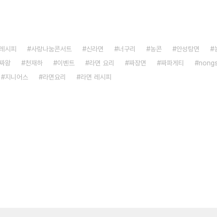
레시피
사랑나눔콘서트
신라면
너구리
농콘
안성탕면
짜왕
천재하
이벤트
라면 요리
짜장면
짜파게티
nong
지니어스
라면요리
라면 레시피