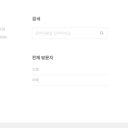
검색
농심
shim
전체 방문자
오늘
어제