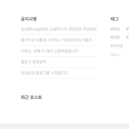
공지사항
태그
농심(Nongshim) 소셜미디어 개인정보 취급방침
바둑
라면
활기차고 새롭게 시작하는 '이심전심 N TALK'
수미칩
신묘년, 새해 더 많이 소통하겠습니다
더보기
블로그 운영정책
이심전심 블로그를 시작합니다
최근 포스트