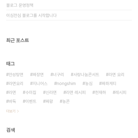
블로그 운영정책
이심전심 블로그를 시작합니다
최근 포스트
태그
안성탕면
짜장면
너구리
사랑나눔콘서트
라면 요리
라면요리
지니어스
nongshim
농심
짜파게티
라면
수미칩
신라면
라면 레시피
천재하
레시피
바둑
이벤트
짜왕
농콘
더보기
검색