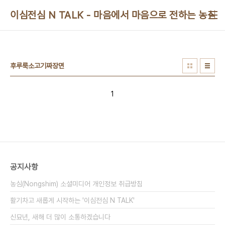
본문 바로가기
이심전심 N TALK - 마음에서 마음으로 전하는 농심 
후루룩소고기짜장면
1
공지사항
농심(Nongshim) 소셜미디어 개인정보 취급방침
활기차고 새롭게 시작하는 '이심전심 N TALK'
신묘년, 새해 더 많이 소통하겠습니다