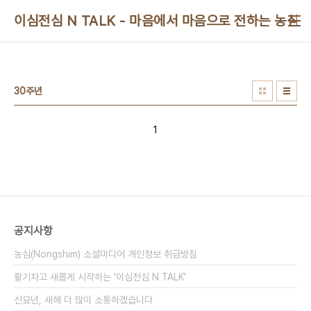
본문 바로가기
이심전심 N TALK - 마음에서 마음으로 전하는 농심 
30주년
1
공지사항
농심(Nongshim) 소셜미디어 개인정보 취급방침
활기차고 새롭게 시작하는 '이심전심 N TALK'
신묘년, 새해 더 많이 소통하겠습니다