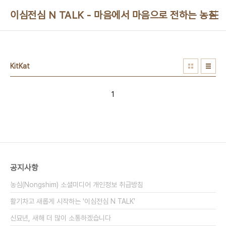
본문 바로가기
이심전심 N TALK - 마음에서 마음으로 전하는 농심 
KitKat
1
공지사항
농심(Nongshim) 소셜미디어 개인정보 취급방침
활기차고 새롭게 시작하는 '이심전심 N TALK'
신묘년, 새해 더 많이 소통하겠습니다