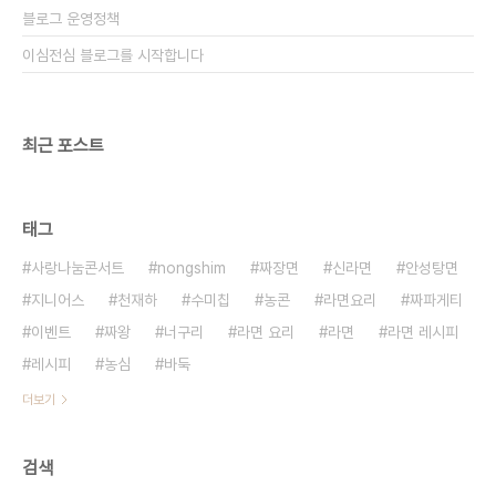
블로그 운영정책
이심전심 블로그를 시작합니다
최근 포스트
태그
사랑나눔콘서트
nongshim
짜장면
신라면
안성탕면
지니어스
천재하
수미칩
농콘
라면요리
짜파게티
이벤트
짜왕
너구리
라면 요리
라면
라면 레시피
레시피
농심
바둑
더보기
검색