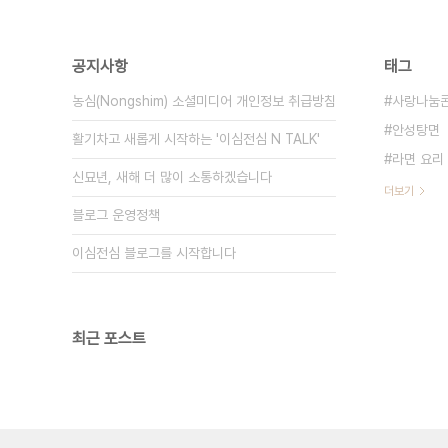
공지사항
태그
농심(Nongshim) 소셜미디어 개인정보 취급방침
사랑나눔
안성탕면
활기차고 새롭게 시작하는 '이심전심 N TALK'
라면 요리
신묘년, 새해 더 많이 소통하겠습니다
더보기
블로그 운영정책
이심전심 블로그를 시작합니다
최근 포스트