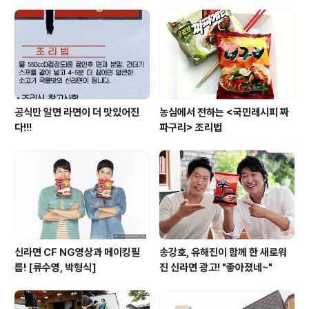
즈 100g 청 파프리카 30g 적 파프리카 30g 베이컨 40g
양파 60g 파마산 치즈 1g 콩기름 11g(1T) 소금 1g 후추
0.5g ★ 조리 방법 1. 오븐을 180℃로 예열한다 2. ..
공식만 알면 라면이 더 맛있어진
농심에서 전하는 <국민레시피 짜
다!!!
파구리> 조리법
신라면 CF NG영상과 메이킹필
송강호, 유해진이 함께 한 새로워
름! [류수영, 박형식]
진 신라면 광고! "좋아졌네~"