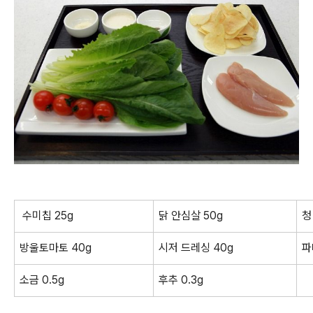
수미칩 25g
닭 안심살 50g
청
방울토마토 40g
시저 드레싱 40g
파
후추 0.3g
소금 0.5g