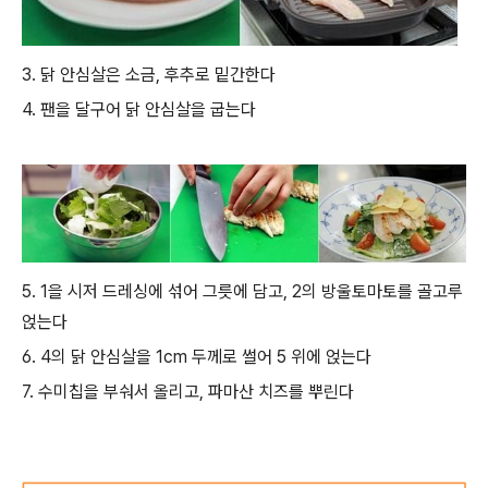
3. 닭 안심살은 소금, 후추로 밑간한다
4. 팬을 달구어 닭 안심살을 굽는다
5. 1을 시저 드레싱에 섞어 그릇에 담고, 2의 방울토마토를 골고루
얹는다
6. 4의 닭 안심살을 1cm 두께로 썰어 5 위에 얹는다
7. 수미칩을 부숴서 올리고, 파마산 치즈를 뿌린다