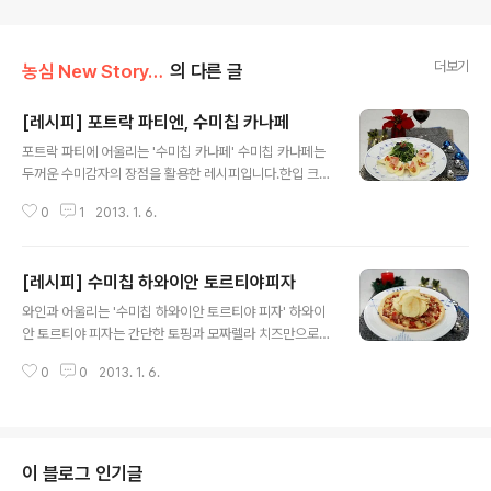
더보기
농심 New Story/Food N
의 다른 글
[레시피] 포트락 파티엔, 수미칩 카나페
글 내용
포트락 파티에 어울리는 '수미칩 카나페' 수미칩 카나페는
두꺼운 수미감자의 장점을 활용한 레시피입니다.한입 크기
로 손으로 들고 간편하게 즐길 수 있어 손님 초대나 가벼운
0
1
2013. 1. 6.
간식으로 어울립니다.요즘 유행하는 포트락 파티에 핑거푸
드로 활용하면 "센스만점 당신!'이 되는거죠. ^^ ★ 재료 준
비 수미칩 12g 칵테일 새우 6마리 어린잎 15g 토마토 10
[레시피] 수미칩 하와이안 토르티야피자
g 청 파프리카 7g 홍 파프리카 7g 노란 파프리카 7g 양파
글 내용
10g 칠리소스 18g(1T) 소금 1g 후추 0.5g ★ 조리 방법
와인과 어울리는 '수미칩 하와이안 토르티야 피자' 하와이
1. 파프리카(씨 제거)와 토마토는 씻어 0.3x0.3x0.3cm
안 토르티야 피자는 간단한 토핑과 모짜렐라 치즈만으로
크기로 썬다2. 양파는 씻어 0.3x0.3x0.3cm 크기로 썰
간편하게 만들 수 있는 한끼 식사입니다. 특히 와인과 함께
어, 매운맛 제거를 위해 물에 담가 둔다 3. 파프리카와 토마
0
0
2013. 1. 6.
하면 그 맛은 두 배, 아니 세 배? 그리고 간편한 핑거푸드로
토, 양파를 그릇에 담아 칠리소스와 섞은..
도 이용할 수 있는 장점도 있어 포트락 파티에 제격이죠.피
자에 수미칩을 올리면 부드럽고 쫄깃한 식감과 바삭한 감
자의 풍미를 동시에 느낄 수 있어 파티처럼 특별한 날에 잘
어울립니다. ★ 재료 준비 수미칩 25g 바릴라 올리브 스파
이 블로그 인기글
게티 소스 40g 쌈 또띠아 2장 파인애플 72g 모짜렐라 치