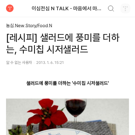
검색하기
이심전심 N TALK - 마음에서 마음으로 전하는 농심 블로그
티스토리
농심 New Story/Food N
[레시피] 샐러드에 풍미를 더하
는, 수미칩 시저샐러드
알 수 없는 사용자
2013. 1. 6. 15:21
샐러드에 풍미를 더하는 '수미칩 시저샐러드'