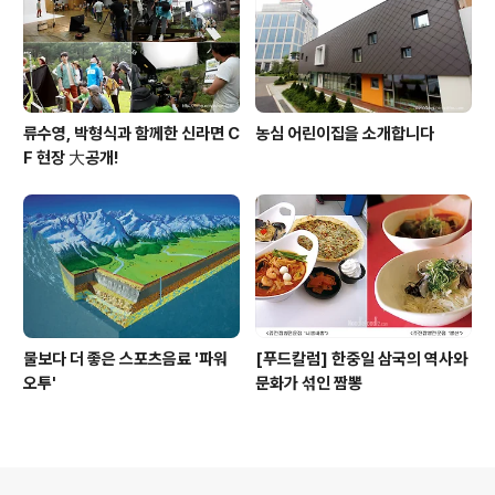
류수영, 박형식과 함께한 신라면 C
농심 어린이집을 소개합니다
F 현장 大공개!
물보다 더 좋은 스포츠음료 '파워
[푸드칼럼] 한중일 삼국의 역사와
오투'
문화가 섞인 짬뽕