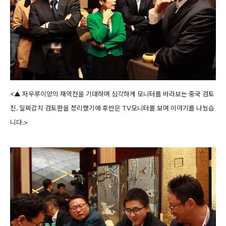
<▲ 저우루이양의 재역전을 기대하며 심각하게 모니터를 바라보는 중국 검토
진. 일찌감치 검토판을 정리했기에 후반은 TV모니터를 보며 이야기를 나눴습
니다.>