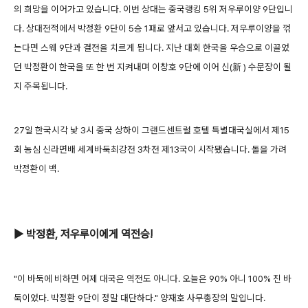
의 희망을 이어가고 있습니다. 이번 상대는 중국랭킹 5위 저우루이양 9단입니
다. 상대전적에서 박정환 9단이 5승 1패로 앞서고 있습니다. 저우루이양을 꺾
는다면 스웨 9단과 결전을 치르게 됩니다. 지난 대회 한국을 우승으로 이끌었
던 박정환이 한국을 또 한 번 지켜내며 이창호 9단에 이어 신(
新
) 수문장이 될
지 주목됩니다.
27일 한국시각 낯 3시 중국 상하이 그랜드센트럴 호텔 특별대국실에서 제15
회 농심 신라면배 세계바둑최강전 3차전 제13국이 시작됐습니다. 돌을 가려
박정환이 백.
▶ 박정환, 저우루이에게 역전승!
"이 바둑에 비하면 어제 대국은 역전도 아니다. 오늘은 90% 아니 100% 진 바
둑이었다. 박정환 9단이 정말 대단하다."
양재호 사무총장의 말입니다.