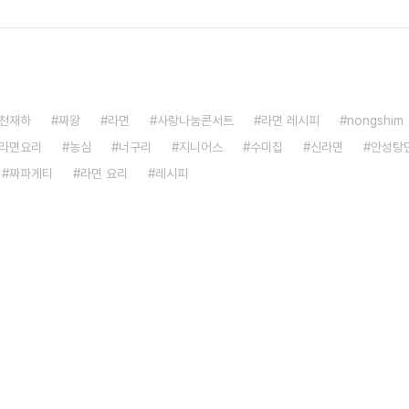
천재하
짜왕
라면
사랑나눔콘서트
라면 레시피
nongshim
라면요리
농심
너구리
지니어스
수미칩
신라면
안성탕
짜파게티
라면 요리
레시피