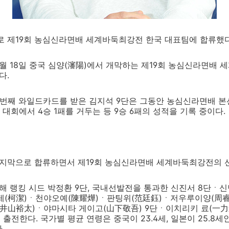
로 제19회 농심신라면배 세계바둑최강전 한국 대표팀에 합류했다
월 18일 중국 심양(瀋陽)에서 개막하는 제19회 농심신라면배
다.
두 번째 와일드카드를 받은 김지석 9단은 그동안 농심신라면배 본선
회 대회에서 4승 1패를 거두는 등 9승 6패의 성적을 기록 중이다.
마지막으로 합류하면서 제19회 농심신라면배 세계바둑최강전의 선
해 랭킹 시드 박정환 9단, 국내선발전을 통과한 신진서 8단ㆍ
커제(柯潔)ㆍ천야오예(陳耀燁)ㆍ판팅위(范廷鈺)ㆍ저우루이양(周睿
(井山裕太)ㆍ야마시타 게이고(山下敬吾) 9단ㆍ이치리키 료(一力
출전한다. 국가별 평균 연령은 중국이 23.4세, 일본이 25.8세인
.