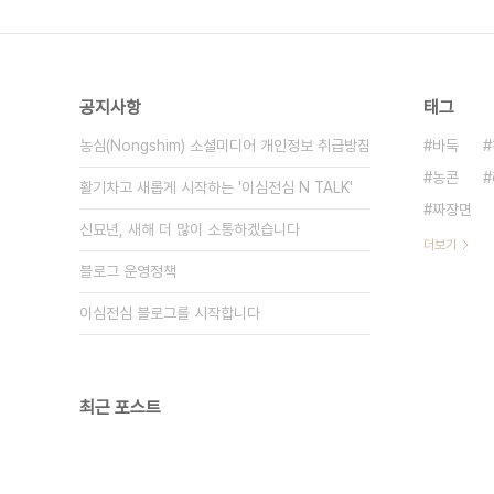
공지사항
태그
농심(Nongshim) 소셜미디어 개인정보 취급방침
바둑
농콘
활기차고 새롭게 시작하는 '이심전심 N TALK'
짜장면
신묘년, 새해 더 많이 소통하겠습니다
더보기
블로그 운영정책
이심전심 블로그를 시작합니다
최근 포스트