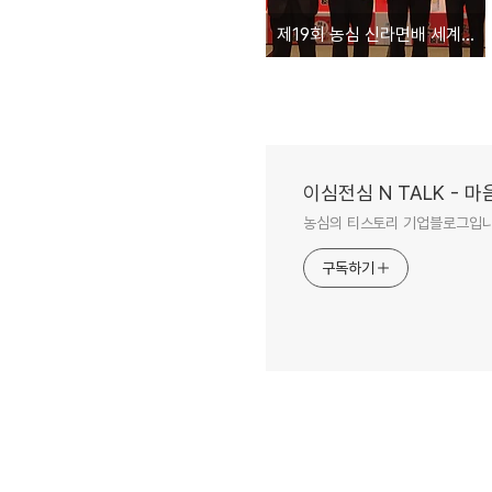
제19회 농심 신라면배 세계바둑 최강전, 한국 우승!
이심전심 N TALK -
농심의 티스토리 기업블로그입
구독하기