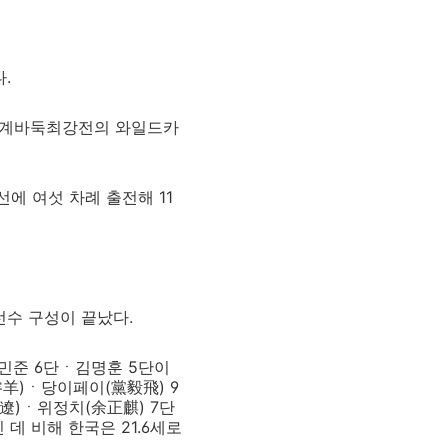
.
 세계바둑최강전의 와일드카
에 여섯 차례 출전해 11
수 구성이 끝났다.
신민준 6단ㆍ김명훈 5단이
羊)ㆍ당이페이(黨毅飛) 9
遼)ㆍ위정치(余正麒) 7단
 데 비해 한국은 21.6세로