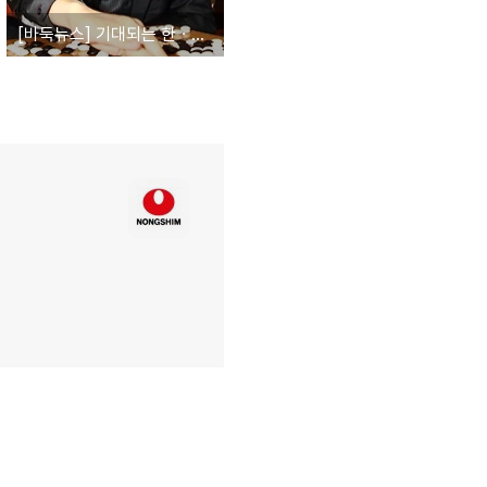
[바둑뉴스] 기대되는 한ㆍ일 주장전! 이세돌, 3연승 향해 전진