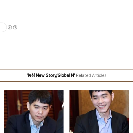
기
'농심 New Story/Global N'
Related Articles