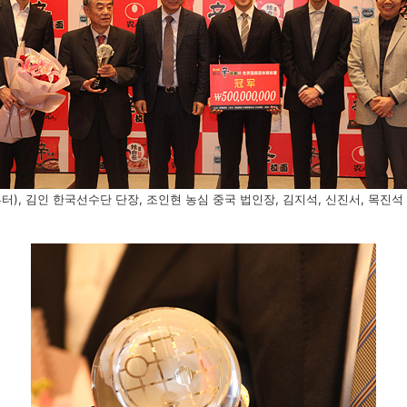
터), 김인 한국선수단 단장, 조인현 농심 중국 법인장, 김지석, 신진서, 목진석