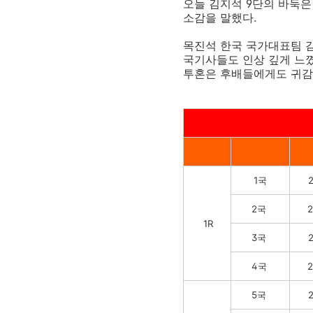
오늘 김지석 9단의 바둑은
소감을 말했다.
목진석 한국 국가대표팀 감
국기사들도 인상 깊게 느꼈
투혼은 후배들에게도 귀감이
1국
2
2국
2
1R
3국
2
4국
2
5국