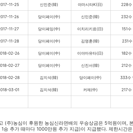
2017-11-25
신민준(韓)
야마시타K(日)
228
2017-11-26
당이페이(中)
신민준(韓)
232
2017-11-27
당이페잉(中)
이치리키료(日)
151
2017-11-28
당이페이(中)
김명훈(韓)
231
018-02-26
당이페이(中)
이야마유타(日)
182
018-02-27
당이페이(中)
신진서(韓)
212
018-02-28
김지석(韓)
당이페이(中)
333수
018-03-01
김지석(韓)
커제(中)
217
(주)농심이 후원한 농심신라면배의 우승상금은 5억원이며, 본
1승 추가 때마다 1000만원 추가 지급)이 지급됐다. 제한시간은