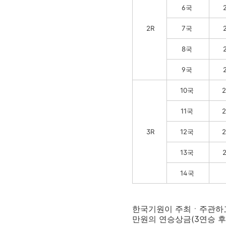
6국
2R
7국
8국
9국
10국
2
11국
2
3R
12국
2
13국
2
14국
한국기원이 주최ㆍ주관하고 
만원의 연승상금(3연승 후 