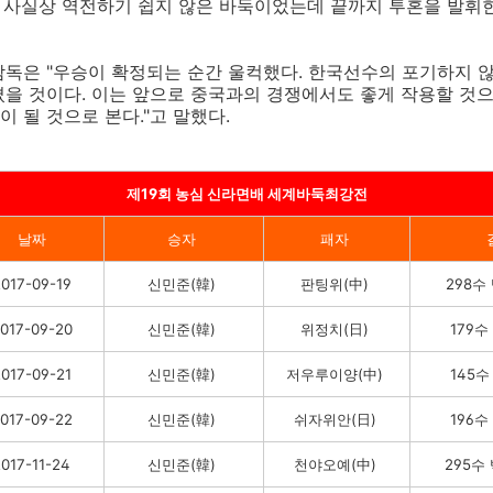
 사실상 역전하기 쉽지 않은 바둑이었는데 끝까지 투혼을 발휘한
독은 "우승이 확정되는 순간 울컥했다. 한국선수의 포기하지 않
을 것이다. 이는 앞으로 중국과의 경쟁에서도 좋게 작용할 것으
 될 것으로 본다."고 말했다.
제19회 농심 신라면배 세계바둑최강전
날짜
승자
패자
017-09-19
신민준(韓)
판팅위(中)
298수
017-09-20
신민준(韓)
위정치(日)
179
017-09-21
신민준(韓)
저우루이양(中)
145
017-09-22
신민준(韓)
쉬자위안(日)
196
2017-11-24
신민준(韓)
천야오예(中)
295수