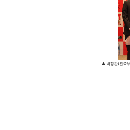
▲ 박정환(왼쪽부