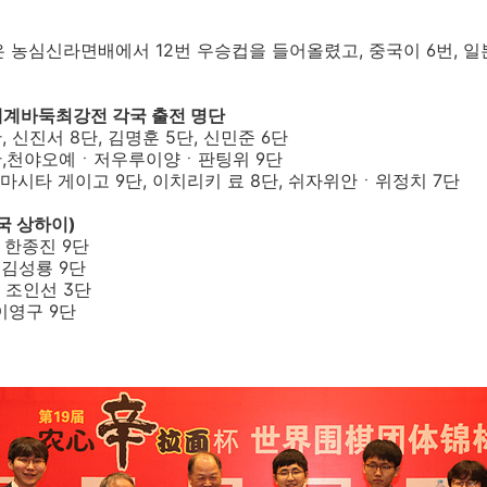
 농심신라면배에서 12번 우승컵을 들어올렸고, 중국이 6번, 일
세계바둑최강전 각국 출전 명단
, 신진서 8단, 김명훈 5단, 신민준 6단
9단,천야오예ㆍ저우루이양ㆍ판팅위 9단
 야마시타 게이고 9단, 이치리키 료 8단, 쉬자위안ㆍ위정치 7단
중국 상하이)
설: 한종진 9단
: 김성룡 9단
설: 조인선 3단
 이영구 9단