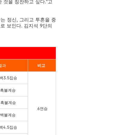
 것을 칭찬하고 싶다."고
는 정신, 그리고 투혼을 중
로 보인다. 김지석 9단의
결과
비고
 백3.5집승
수 흑불계승
수 흑불계승
6연승
수 백불계승
 백4.5집승