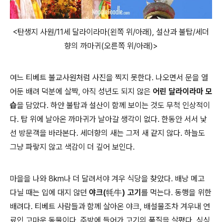
<탄생지 사원/11세 달라이라마(왼쪽 위/아래), 설산과 불탑/세더
향의 까마귀(오른쪽 위/아래)>
여느 티베트 불교사원처럼 사진을 찍지 못한다. 나오면서 문을 열
어둔 배려 덕분에 살짝, 아직 성년도 되지 않은
어린 달라이라마 모
습
을 담았다. 하얀 불탑과 설산이 함께 보이는 것도 무척 인상적이
다. 탑 위에 날아온 까마귀가 날아갈 생각이 없다. 한동안 서서 낯
선 방문객을 바라본다. 세더향의 새는 그저 새 같지 않다. 하늘도
그냥 파랗지 않고 색감이 더 깊어 보인다.
마을을 나와 8km나 더 달려서야 겨우 식당을 찾았다. 배낭 메고
다닐 때는 입에 대지 않던
야크(牦牛) 고기
를 먹는다. 동행을 위한
배려다. 티베트 사람들과 함께 살아온 야크, 배설물조차 겨우내 연
료인 고마운 동물이다. 주방에 들어가 고기의 품질을 살폈다. 싱싱