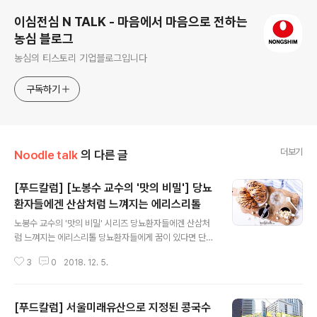
이심전심 N TALK - 마음에서 마음으로 전하는
농심 블로그
농심의 티스토리 기업블로그입니다
구독하기
더보기
Noodle talk
의 다른 글
[푸드칼럼] [노봉수 교수의 '맛의 비밀'] 당뇨
환자들에겐 산삼처럼 느껴지는 에리스리톨
글 내용
노봉수 교수의 '맛의 비밀' 시리즈 당뇨환자들에겐 산삼처
럼 느껴지는 에리스리톨 당뇨환자들에게 꿈이 있다면 단맛
이 있는 음식을 마음껏 먹어 보는 것이다. 그들에겐 단맛을
3
0
2018. 12. 5.
내는 식품소재는 입안에서 느끼는 것이 금지될 정도의 식
습관이 요구되기 때문이다. 이들에게 희소식이 있다면 그
것은 바로 에리스리톨이다. 당알코올 중 하나인 에리스리
[푸드칼럼] 서울미래유산으로 지정된 콩국수
톨은 우리 몸 안에서 분해되는 대사 작용을 거치지 않기 때