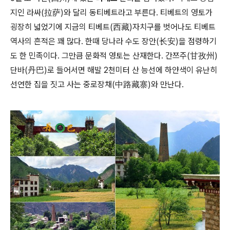
지인 라싸(拉萨)와 달리 동티베트라고 부른다. 티베트의 영토가
굉장히 넓었기에 지금의 티베트(西藏)자치구를 벗어나도 티베트
역사의 흔적은 꽤 많다. 한때 당나라 수도 장안(长安)을 점령하기
도 한 민족이다. 그만큼 문화적 영토는 산재한다. 간쯔주(甘孜州)
단바(丹巴)로 들어서면 해발 2천미터 산 능선에 하얀색이 유난히
선연한 집을 짓고 사는 중로장채(中路藏寨)와 만난다.