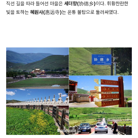
직선 길을 따라 들어선 마을은
세더향(协德乡)
이다. 휘황찬란한
빛을 토하는
혜원사(惠远寺)
는 온통 불탑으로 둘러싸였다.