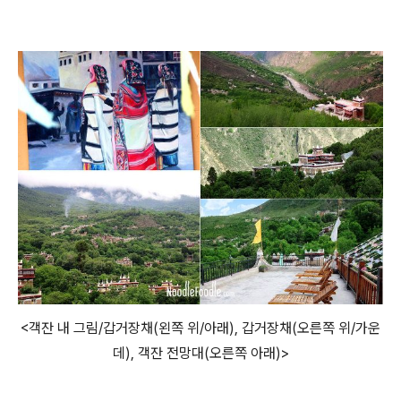
<객잔 내 그림/갑거장채(왼쪽 위/아래), 갑거장채(오른쪽 위/가운
데), 객잔 전망대(오른쪽 아래)>