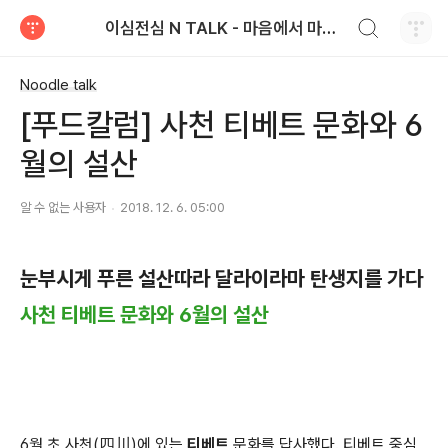
검색하기
이심전심 N TALK - 마음에서 마음으로 전하는 농심 블로그
티스토리
Noodle talk
[푸드칼럼] 사천 티베트 문화와 6
월의 설산
알 수 없는 사용자
2018. 12. 6. 05:00
눈부시게 푸른 설산따라 달라이라마 탄생지를 가다
사천 티베트 문화와 6월의 설산
6월 초 사천(四川)에 있는
티베트
문화를 답사했다. 티베트 중심