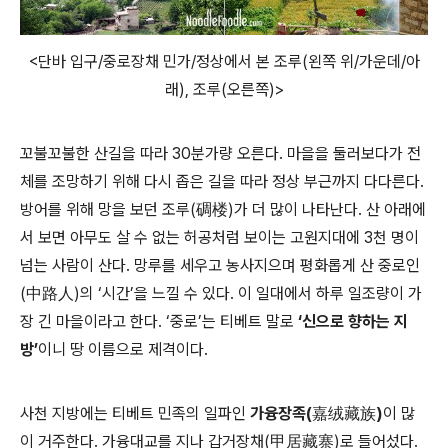
<단바 입구/중로장채 민가/정상에서 본 조루(왼쪽 위/가운데/아
래), 조루(오른쪽)>
꼬불꼬불한 산길을 따라 30분가량 오른다. 마을을 둘러보다가 전
체를 조망하기 위해 다시 좁은 길을 따라 정상 부근까지 다다른다.
방어를 위해 망을 보던 조루(碉楼)가 더 많이 나타난다. 산 아래에
서 보면 아무도 살 수 없는 허공처럼 보이는 고원지대에 3천 명이
넘는 사람이 산다. 망루를 세우고 농사지으며 평화롭게 산 중로인
(中路人)의 ‘시간’을 느낄 수 있다. 이 일대에서 하루 일조량이 가
장 긴 마을이라고 한다. ‘중로’는 티베트 말로
‘신으로 향하는 지
방’
이니 땅 이름으로 제격이다.
사천 지방에는 티베트 민족의 일파인
가융장족(嘉绒藏族)
이 많
이 거주한다. 가융대교를 지나 갑거장채(甲居藏寨)로 들어섰다.