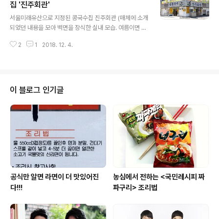
문에 일체의 에너지 대사를 하지 않는다. 방사성물질을 표
집 '진주회관'
글 내용
지시킨 에리스리톨이 체내에서 어떻게 활용이 되는지를 확
서울미래유산으로 지정된 콩국수집 진주회관 (매체에 소개
인하였지만 어느 것 하나도 에너지를 만들지 않았으며 해
되었던 내용을 모아 벽면을 장식한 실내 모습. 여름이면 하
당작용과 TCA 싸이클을 통해 에너지를 전혀 만들어내지
루 4000명이 다녀간다.) 3대 56년 전통의 대한민국 최고
못했다. 이처럼 에리스리톨은 당알코올 성분이지만 입안에
2
1
2018. 12. 4.
의 콩국수 맛집 여름철 별미 콩국수 하나만으로 전국의 콩
서는 설탕의 단맛 기준으로 대략 70~80%의 단맛을 ..
국수 마니아들의 입맛을 사로잡는 곳이 있다. 1962년에
개업해 3대째 같은 자리에서 가업을 이어오고 있는 진주회
관이다. 여름이면 최소 30분 이상 기다리는 수고를 감수해
야 할 만큼 압도적인 사랑을 받는 이곳은 역대 서울 시장은
이 블로그 인기글
물론 기업가, 대기업 CEO들도 열광할 정도로 유명세가 만
만치 않다. 공중파 방송 3사의 각종 맛집 소개 프로그램은
물론 종편의 미식프로그램과 각종 인쇄매체, 일본 방송에
도 소개된 진주회관은 2012년 농림수산식품부와 한식재
단이 선정한 ‘한국인이 사랑하는 ..
공식만 알면 라면이 더 맛있어진
농심에서 전하는 <국민레시피 짜
다!!!
파구리> 조리법