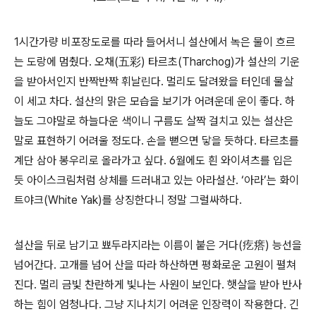
1시간가량 비포장도로를 따라 들어서니 설산에서 녹은 물이 흐르
는 도랑에 멈췄다. 오채(五彩) 타르초(Tharchog)가 설산의 기운
을 받아서인지 반짝반짝 휘날린다. 멀리도 달려왔을 터인데 물살
이 세고 차다. 설산의 맑은 모습을 보기가 어려운데 운이 좋다. 하
늘도 그야말로 하늘다운 색이니 구름도 살짝 걸치고 있는 설산은
말로 표현하기 어려울 정도다. 손을 뻗으면 닿을 듯하다. 타르초를
계단 삼아 봉우리로 올라가고 싶다. 6월에도 흰 와이셔츠를 입은
듯 아이스크림처럼 상체를 드러내고 있는 아라설산. ‘아라’는 화이
트야크(White Yak)를 상징한다니 정말 그럴싸하다.
설산을 뒤로 남기고 뾰두라지라는 이름이 붙은 거다(疙瘩) 능선을
넘어간다. 고개를 넘어 산을 따라 하산하면 평화로운 고원이 펼쳐
진다. 멀리 금빛 찬란하게 빛나는 사원이 보인다. 햇살을 받아 반사
하는 힘이 엄청나다. 그냥 지나치기 어려운 인장력이 작용한다. 긴