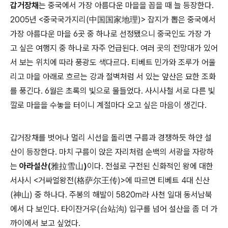
갑거장채
는 중국에서 가장 아름다운 마을을 꼽을 때 늘 등장한다.
2005년 <중국국가지리(中国国家地理)> 잡지가 뽑은 중국에서
가장 아름다운 마을 6곳 중 하나로 선정됐으니 중국인도 가장 가
고 싶은 여행지 중 하나로 자주 언급된다. 여러 곳의 전망대가 있어
서 보는 위치에 따라 풍광도 색다르다. 티베트 민가와 조루가 어울
리고 마을 아래로 흐르는 강과 절벽처럼 서 있는 앞산은 묘한 조화
를 풍긴다. 6월은 초록의 빛으로 물들었다. 사시사철 서로 다른 빛
깔로 마을을 수놓을 터이니 계절마다 오고 싶은 마음이 생긴다.
갑거장채를 벗어나 멀리 시선을 돌리면 구름과 경쟁하듯 하얀 설
산이 등장한다. 마치 구름이 앉은 자리처럼 순백의 서광을 자랑하
는
아라설산(雅拉雪山)
이다. 전설로 구전된 신화적인 왕에 대한
서사시 <거싸얼왕전(格萨尔王传)>에 따르면 티베트 4대 신산
(神山) 중 하나다. 주봉의 해발이 5820m라 사천 일대 동서남북
에서 다 보인다. 타이잔거우(台站沟) 입구를 넘어 설산을 좀 더 가
까이에서 보고 싶었다.