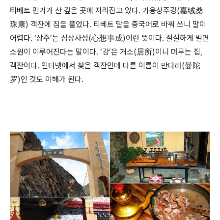
티베트 민가가 산 깊은 곳에 자리잡고 있다. 가융상주강(嘉绒桑
珠康) 객잔에 짐을 풀었다. 티베트 말을 중국어로 바꿔 쓰니 말이
어렵다. ‘상주’는 심상사성(心想事成)이란 뜻이다. 절실하게 빌면
소원이 이루어진다는 말이다. ‘강’은 거소(居所)이니 머무는 집,
객잔이다. 인터넷에서 찾은 객잔인데 다른 이름이 만다라(曼陀
罗)인 것도 이해가 된다.