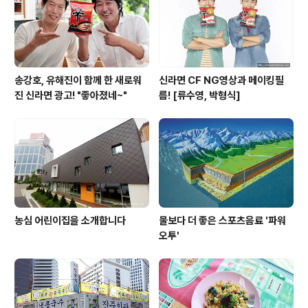
송강호, 유해진이 함께 한 새로워
신라면 CF NG영상과 메이킹필
진 신라면 광고! "좋아졌네~"
름! [류수영, 박형식]
농심 어린이집을 소개합니다
물보다 더 좋은 스포츠음료 '파워
오투'