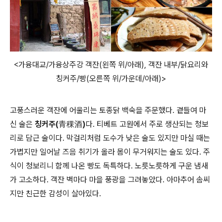
<가융대교/가융상주강 객잔(왼쪽 위/아래), 객잔 내부/닭요리와
칭커주/빵(오른쪽 위/가운데/아래)>
고풍스러운 객잔에 어울리는 토종닭 백숙을 주문했다. 곁들여 마
신 술은
칭커주(青稞酒)
다. 티베트 고원에서 주로 생산되는 청보
리로 담근 술이다. 막걸리처럼 도수가 낮은 술도 있지만 마실 때는
가볍지만 일어날 즈음 취기가 올라 몸이 무거워지는 술도 있다. 주
식이 청보리니 함께 나온 빵도 독특하다. 노릇노릇하게 구운 냄새
가 고소하다. 객잔 벽마다 마을 풍광을 그려놓았다. 아마추어 솜씨
지만 친근한 감성이 살아있다.