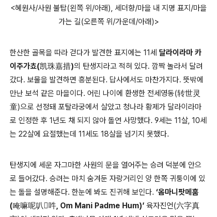
<혜원사/사원 불탑(왼쪽 위/아래), 세더향/마을 내 지명 표지/마을
가는 길(오른쪽 위/가운데/아래)>
한산한 골목을 따라 걷다가 발견한 표지에는 11세
달라이라마 카
이주가쵸(凯珠嘉措)
의 탄생지라고 적혀 있다. 깜짝 놀라서 달려
갔다. 보물을 발견하면 흥분된다. 답사에서도 마찬가지다. 뜻밖에
만난 보석 같은 마을이다. 어린 나이에 환생한 전세영동(转世灵
童)으로 선정돼 포탈라궁에서 살았고 청나라 황제가 달라이라마
로 인정한 후 1년도 채 되지 않아 돌연 사망했다. 9세는 11살, 10세
는 22살에 요절했는데 11세도 18살을 넘기지 못했다.
탄생지에 세운 자그마한 사원의 문을 열어주는 승려 덕분에 안으
로 들어갔다. 승려는 마치 숨겨둔 자랑거리인 양 한쪽 귀퉁이에 있
는 돌을 설명해준다. 한눈에 봐도 진귀해 보인다.
‘옴마니팟메훔
(唵嘛呢叭𠺗吽, Om Mani Padme Hum)’
육자진언(六字真