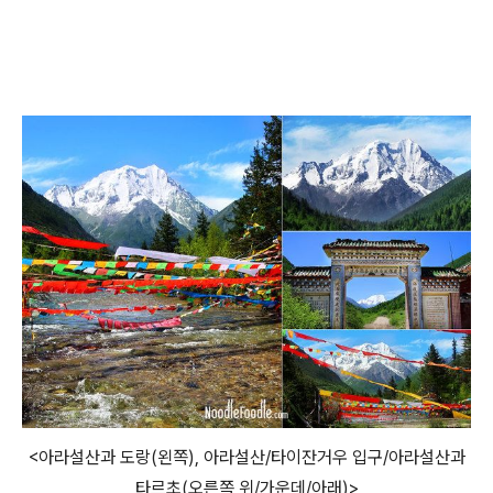
<아라설산과 도랑(왼쪽), 아라설산/타이잔거우 입구/아라설산과
타르초(오른쪽 위/가운데/아래)>