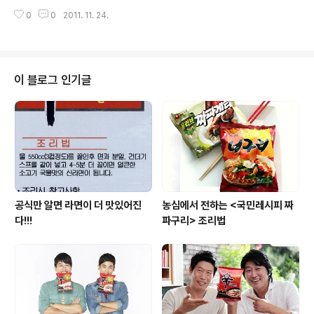
g, 칠리소스37.0g, 고추장42.0g, 고춧가루6.0g, 물엿1
0
0
2011. 11. 24.
8.0g - 조리방법 1. 칠리소스, 고추장, 고춧가루, 물엿을 섞
어 양념을 만든다. 2. 바릴라 펜네는 끓는물(물1L+소금7
g)에 11분간 삶아 건져둔다. 3. 양파는 씻어 0.3cm두께로
채썬다. 4. 청피망은 씻어 씨를 제거하고 길이가 3cm인 정
삼각형으로 자른다. 5. 베이컨은 1cm 넓이로 썬다. 6. 팬
이 블로그 인기글
에 물과 1의 양념, 양파, 피망, 베이컨을 넣고 2분간 끓인다.
7. 끓으면 2의 펜네를 넣고 2분간 졸여준다. 8. 졸으면 불
을 끄고 그릇에 담아 모짜렐라치즈를 올려 전자레인지에 2
분간 돌린다...
공식만 알면 라면이 더 맛있어진
농심에서 전하는 <국민레시피 짜
다!!!
파구리> 조리법