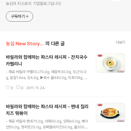
농심의 티스토리 기업블로그입니다
구독하기
더보기
농심 New Story/Food N
의 다른 글
바릴라와 함께하는 파스타 레시피 - 잔치국수
카펠리니
글 내용
- 재료 바릴라 카펠리니70.0g, 애호박30.0g, 당근10.0
g, 달걀1.0ea, 김4.0g, ▶육수 물440.0g, 뒤포리8g, 다
시멸치4g, 볶음멸치4g, 다시마1g, 무20g, 대파10g, 마
0
0
2011. 11. 24.
늘7g, 양파15g, 청양고추4g, 국간장5.6g, 소금2g, 후춧
가루0.1g - 조리방법 1. 다시멸치와 볶음멸치는 머리와 내
장을 제거한다. 2. 육수용 채소는 씻어 큼직하게 썰어 준비
바릴라와 함께하는 파스타 레시피 - 펜네 칠리
한다. 3. 물이 끓으면(육수용) 1의 멸치, 뒤포리, 채소를 넣
는다. 4. 거품을 걷어가며 20분 끓인다. 5. 4의 육수를 고
치즈 떢볶이
글 내용
운 체에 거른다. 6. 호박은 씻어 4등분 하여 씨를제거하고
- 재료 바릴라 펜네70.0g, 어묵50.0g, 양파60.0g, 베이
0.3x0.3x5cm로 어슷썬다. 7. 당근은 씻어 0.3x0.3x5
컨50.0g, 청피망25.0g, 모짜렐라치즈50.0g, 물300.0
cm로 채썬다. 8. 김은 0.3x0.3x5cm로 채썬다. 9. 달걀..