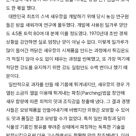
도 한 몫을 했다.
대한민국 최초의 스낵 새우깡을 개발하기 위해 당시 농심 연구원
들은 밤을 새워가며 연구에 몰두했다. 개발에 사용된 밀가루 양만
도 4.5톤 트럭 80여 대 분에 이를 정도였다. 1970년대 초반 경제
상황을 감안하면 실로 엄청난 양이 아닐 수 없다. 이렇게 밀가루가
많이 들어간 까닭은 새우깡의 시제품을 만드는 과정에서 튀김온도
가 적절치 않아 수도 없이 태우는 과정을 반복했고, 또 가장 먹기에
적당한 강도를 유지하기 위한 강도 실험만도 수백 번이나 했기 때
문이다.
일반적으로 과자를 만들 때 기름에 튀겨내지만, 새우깡의 경우 가
열된 소금의 열을 이용해 튀겨내는 파칭(Parching)법을 창안해
새우 함량에 따른 최적의 맛과 조직감을 창출해 냈다. 그 결과 경쟁
사들은 모방제품을 만들어내기에 바빴지만 외형은 모방할 수 있어
도 맛과 품질은 결코 모방할 수가 없었다. 특히 일반 파칭과 달리
식물성 기름인 팜유를 뿌려준 상태에서 파칭하는 독특한 기술을
발전시킴으로써 더욱 고소하면서도 짭짤한 맛을 창조해냈다. 이러