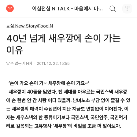
검색하기
이심전심 N TALK - 마음에서 마음으로 전하는 농심 블로그
티스토리
농심 New Story/Food N
40년 넘게 새우깡에 손이 가는
이유
알 수 없는 사용자
2011. 12. 22. 15:55
‘손이 가요 손이 가~ 새우깡에 손이 가요~’
새우깡이 40돌을 맞았다. 전 세대를 아우르는 국민스낵 새우깡
에 손 한번 안 간 사람 어디 있을까. 남녀노소 부담 없이 즐길 수 있
는 새우깡의 매력이 수십년이 지난 지금도 변함없이 이어진다. 이
제는 새우스낵의 한 종류이기보다 국민스낵, 국민안주, 국민먹거
리로 갈음되는 고유명사 ‘새우깡’의 비밀을 조금 더 알아보자.