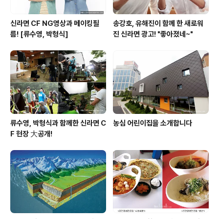
신라면 CF NG영상과 메이킹필
송강호, 유해진이 함께 한 새로워
름! [류수영, 박형식]
진 신라면 광고! "좋아졌네~"
류수영, 박형식과 함께한 신라면 C
농심 어린이집을 소개합니다
F 현장 大공개!