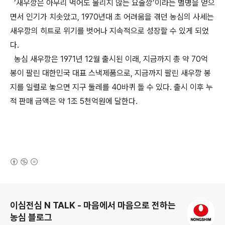
‘새우깡은 아무리 먹어도 물리지 않는 요술깡’이라는 별명을 얻으
면서 인기가 치솟았고, 1970년대 초 어려움을 겪던 농심의 사세는
새우깡의 히트로 위기를 벗어나 지속적으로 성장할 수 있게 되었
다.
농심 새우깡은 1971년 12월 출시된 이래, 지금까지 총 약 70억
봉이 팔린 대한민국 대표 스낵제품으로, 지금까지 팔린 새우깡 봉
지를 일렬로 놓으면 지구 둘레를 40바퀴 돌 수 있다. 출시 이후 누
적 판매 금액은 약 1조 5천억원에 달한다.
(새창열림)
로그 정보
이심전심 N TALK - 마음에서 마음으로 전하는
농심 블로그