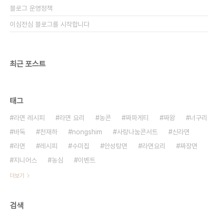
블로그 운영정책
이심전심 블로그를 시작합니다
최근 포스트
태그
라면 레시피
라면 요리
농콘
짜파게티
짜왕
너구리
바둑
천재하
nongshim
사랑나눔콘서트
신라면
라면
레시피
수미칩
안성탕면
라면요리
짜장면
지니어스
농심
이벤트
더보기
검색