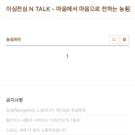
본문 바로가기
이심전심 N TALK - 마음에서 마음으로 전하는 농심 
농심과자
1
공지사항
농심(Nongshim) 소셜미디어 개인정보 취급방침
활기차고 새롭게 시작하는 '이심전심 N TALK'
신묘년, 새해 더 많이 소통하겠습니다