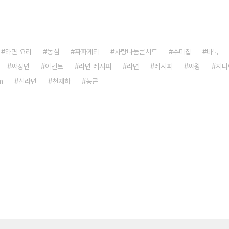
라면 요리
농심
짜파게티
사랑나눔콘서트
수미칩
바둑
짜장면
이벤트
라면 레시피
라면
레시피
짜왕
지니
m
신라면
천재하
농콘