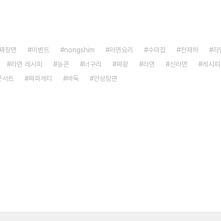
짜장면
이벤트
nongshim
라면요리
수미칩
천재하
라
라면 레시피
농콘
너구리
짜왕
라면
신라면
레시피
콘서트
짜파게티
바둑
안성탕면