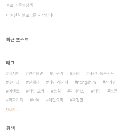
블로그 운영정책
이심전심 블로그를 시작합니다
최근 포스트
태그
레시피
안성탕면
너구리
짜왕
사랑나눔콘서트
수미칩
천재하
라면 레시피
nongshim
신라면
이벤트
라면 요리
농심
지니어스
라면
농콘
짜파게티
바둑
라면요리
짜장면
더보기
검색