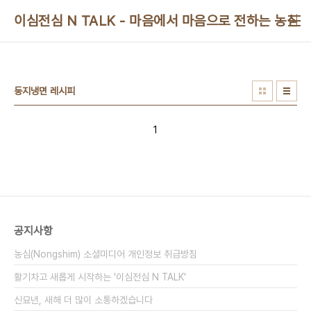
본문 바로가기
이심전심 N TALK - 마음에서 마음으로 전하는 농심 
둥지냉면 레시피
1
공지사항
농심(Nongshim) 소셜미디어 개인정보 취급방침
활기차고 새롭게 시작하는 '이심전심 N TALK'
신묘년, 새해 더 많이 소통하겠습니다