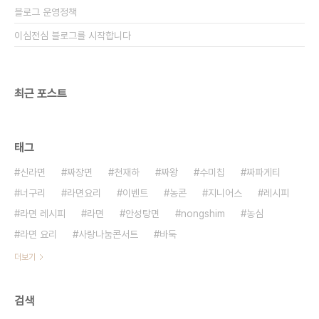
블로그 운영정책
이심전심 블로그를 시작합니다
최근 포스트
태그
신라면
짜장면
천재하
짜왕
수미칩
짜파게티
너구리
라면요리
이벤트
농콘
지니어스
레시피
라면 레시피
라면
안성탕면
nongshim
농심
라면 요리
사랑나눔콘서트
바둑
더보기
검색