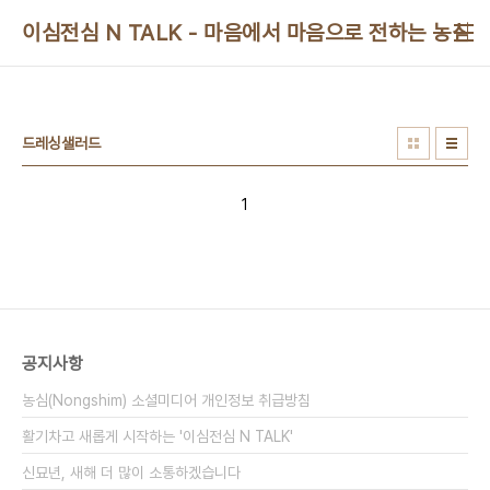
본문 바로가기
이심전심 N TALK - 마음에서 마음으로 전하는 농심 
드레싱샐러드
1
공지사항
농심(Nongshim) 소셜미디어 개인정보 취급방침
활기차고 새롭게 시작하는 '이심전심 N TALK'
신묘년, 새해 더 많이 소통하겠습니다