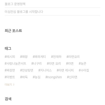
블로그 운영정책
이심전심 블로그를 시작합니다
최근 포스트
태그
레시피
짜왕
짜파게티
천재하
라면요리
사랑나눔콘서트
너구리
라면 요리
라면
농콘
짜장면
안성탕면
지니어스
라면 레시피
수미칩
이벤트
바둑
농심
nongshim
신라면
더보기
검색