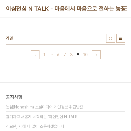
본문 바로가기
이심전심 N TALK - 마음에서 마음으로 전하는 농심 
라면
1
···
6
7
8
9
10
공지사항
농심(Nongshim) 소셜미디어 개인정보 취급방침
활기차고 새롭게 시작하는 '이심전심 N TALK'
신묘년, 새해 더 많이 소통하겠습니다