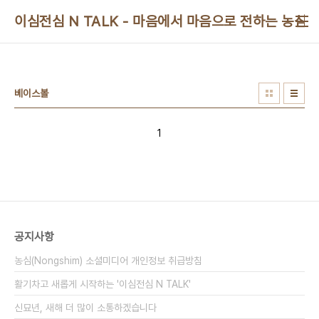
본문 바로가기
이심전심 N TALK - 마음에서 마음으로 전하는 농심 
베이스볼
1
공지사항
농심(Nongshim) 소셜미디어 개인정보 취급방침
활기차고 새롭게 시작하는 '이심전심 N TALK'
신묘년, 새해 더 많이 소통하겠습니다