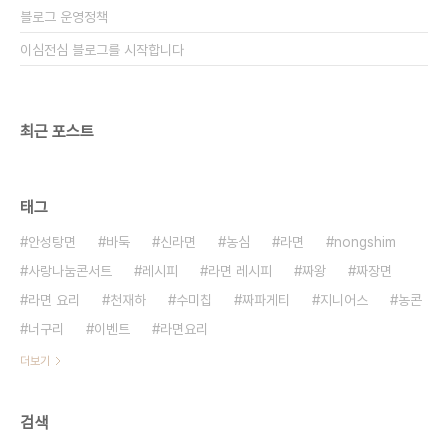
블로그 운영정책
이심전심 블로그를 시작합니다
최근 포스트
태그
안성탕면
바둑
신라면
농심
라면
nongshim
사랑나눔콘서트
레시피
라면 레시피
짜왕
짜장면
라면 요리
천재하
수미칩
짜파게티
지니어스
농콘
너구리
이벤트
라면요리
더보기
검색