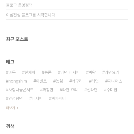
블로그 운영정책
이심전심 블로그를 시작합니다
최근 포스트
태그
바둑
천재하
농콘
라면 레시피
짜왕
라면요리
nongshim
이벤트
농심
너구리
라면
지니어스
사랑나눔콘서트
짜장면
라면 요리
신라면
수미칩
안성탕면
레시피
짜파게티
더보기
검색