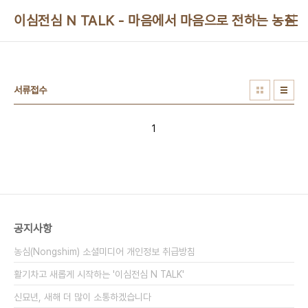
본문 바로가기
이심전심 N TALK - 마음에서 마음으로 전하는 농심 
서류접수
1
공지사항
농심(Nongshim) 소셜미디어 개인정보 취급방침
활기차고 새롭게 시작하는 '이심전심 N TALK'
신묘년, 새해 더 많이 소통하겠습니다