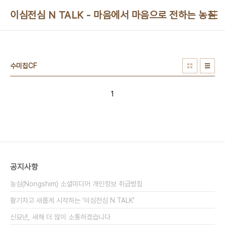
본문 바로가기
이심전심 N TALK - 마음에서 마음으로 전하는 농심 
수미칩CF
1
공지사항
농심(Nongshim) 소셜미디어 개인정보 취급방침
활기차고 새롭게 시작하는 '이심전심 N TALK'
신묘년, 새해 더 많이 소통하겠습니다