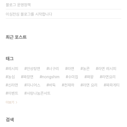
블로그 운영정책
이심전심 블로그를 시작합니다
최근 포스트
태그
레시피
안성탕면
너구리
라면
농콘
라면 레시피
농심
짜장면
nongshim
수미칩
짜왕
라면요리
신라면
지니어스
바둑
천재하
라면 요리
짜파게티
이벤트
사랑나눔콘서트
더보기
검색