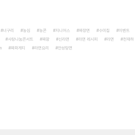
너구리
농심
농콘
지니어스
짜장면
수미칩
이벤트
사랑나눔콘서트
짜왕
신라면
라면 레시피
라면
천재하
m
짜파게티
라면요리
안성탕면