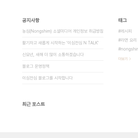
공지사항
태그
농심(Nongshim) 소셜미디어 개인정보 취급방침
레시피
라면 요리
활기차고 새롭게 시작하는 '이심전심 N TALK'
nongshi
신묘년, 새해 더 많이 소통하겠습니다
더보기
블로그 운영정책
이심전심 블로그를 시작합니다
최근 포스트